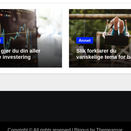
t
Annet
gjør du din aller
Slik forklarer du
e investering
vanskelige tema for b
dine
Copyright © All rights reserved
|
Blogus
by
Themeansar
.