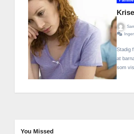
Krise
Sam
Inge
Stadig f
at barna
som vis
You Missed