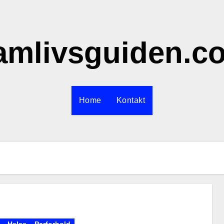
amlivsguiden.c
Home
Kontakt
Helse
Parforhold