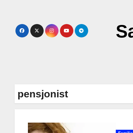
Skip
to
content
S
pensjonist
Familie