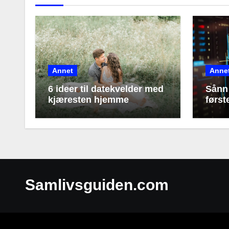
Annet
Anne
6 ideer til datekvelder med
Sånn 
kjæresten hjemme
først
Samlivsguiden.com