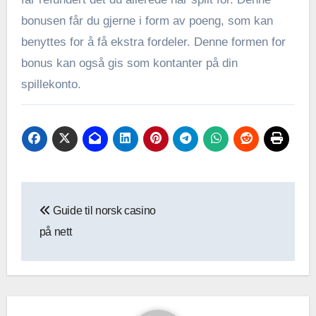
bonusen får du gjerne i form av poeng, som kan
benyttes for å få ekstra fordeler. Denne formen for
bonus kan også gis som kontanter på din
spillekonto.
Innleggsnavigasjon
Guide til norsk casino
på nett