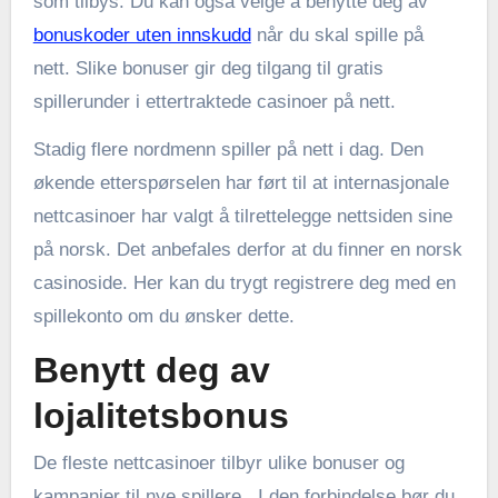
som tilbys. Du kan også velge å benytte deg av
bonuskoder uten innskudd
når du skal spille på
nett. Slike bonuser gir deg tilgang til gratis
spillerunder i ettertraktede casinoer på nett.
Stadig flere nordmenn spiller på nett i dag. Den
økende etterspørselen har ført til at internasjonale
nettcasinoer har valgt å tilrettelegge nettsiden sine
på norsk. Det anbefales derfor at du finner en norsk
casinoside. Her kan du trygt registrere deg med en
spillekonto om du ønsker dette.
Benytt deg av
lojalitetsbonus
De fleste nettcasinoer tilbyr ulike bonuser og
kampanjer til nye spillere. I den forbindelse bør du