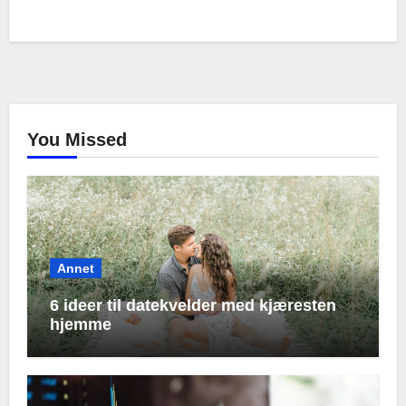
You Missed
Annet
6 ideer til datekvelder med kjæresten
hjemme