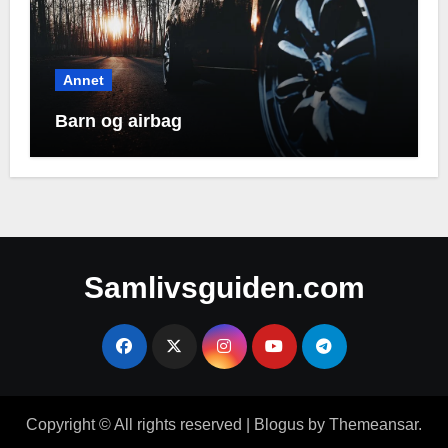
Annet
Barn og airbag
Samlivsguiden.com
Copyright © All rights reserved
|
Blogus
by
Themeansar
.