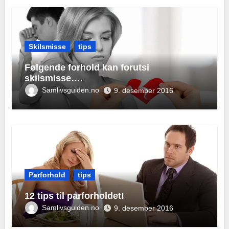
Skilsmisse
tips
Følgende forhold kan forutsi
skilsmisse….
Samlivsguiden.no
9. desember 2016
Parforhold
tips
12 tips til parforholdet!
Samlivsguiden.no
9. desember 2016