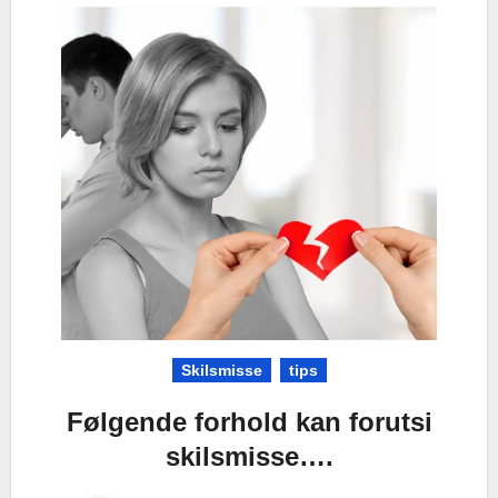
Skilsmisse
tips
Følgende forhold kan forutsi
skilsmisse….