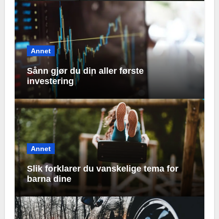
Annet
Sånn gjør du din aller første
investering
Annet
Slik forklarer du vanskelige tema for
barna dine