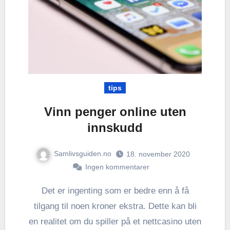
tips
Vinn penger online uten
innskudd
Samlivsguiden.no
18. november 2020
Ingen kommentarer
Det er ingenting som er bedre enn å få
tilgang til noen kroner ekstra. Dette kan bli
en realitet om du spiller på et nettcasino uten