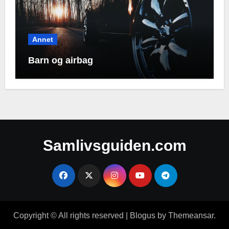
Annet
Barn og airbag
Samlivsguiden.com
Copyright © All rights reserved
|
Blogus
by
Themeansar
.