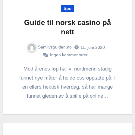
tips
Guide til norsk casino på
nett
Samlivsguiden.no
11. juni 2020
Ingen kommentarer
Med årenes løp har vi nordmenn stadig
funnet nye måter å holde oss opptatte på. I
en ellers hektisk hverdag, så har mange
funnet gleden av å spille på online…