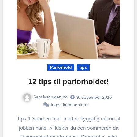
Parforhold
tips
12 tips til parforholdet!
Samlivsguiden.no
9. desember 2016
Ingen kommentarer
Tips 1 Send en mail med et hyggelig minne til
jobben hans. «Husker du den sommeren da