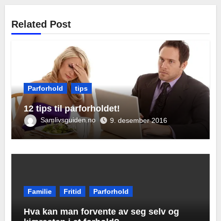
Related Post
Parforhold
tips
12 tips til parforholdet!
Samlivsguiden.no
9. desember 2016
Familie
Fritid
Parforhold
Hva kan man forvente av seg selv og