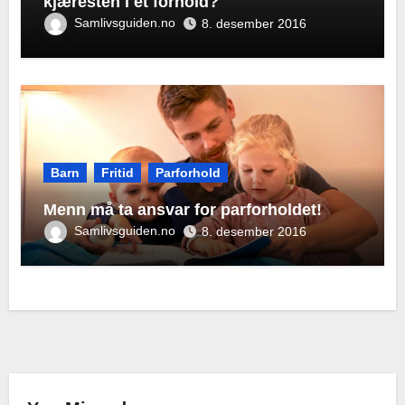
kjæresten i et forhold?
Samlivsguiden.no
8. desember 2016
Barn
Fritid
Parforhold
Menn må ta ansvar for parforholdet!
Samlivsguiden.no
8. desember 2016