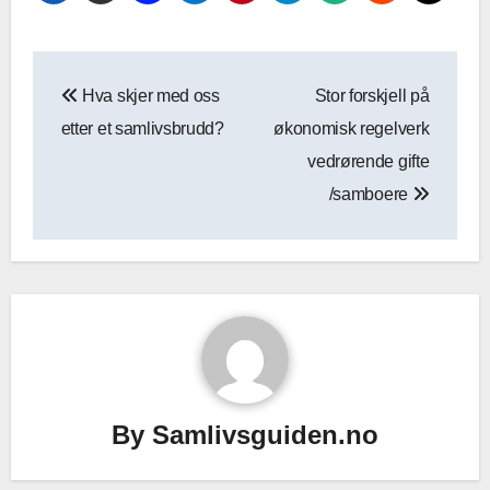
Innleggsnavigasjon
Hva skjer med oss
Stor forskjell på
etter et samlivsbrudd?
økonomisk regelverk
vedrørende gifte
/samboere
By
Samlivsguiden.no